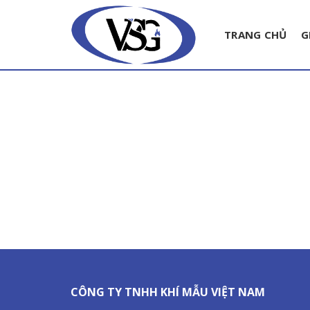
Skip
to
TRANG CHỦ
G
content
CÔNG TY TNHH KHÍ MẪU VIỆT NAM