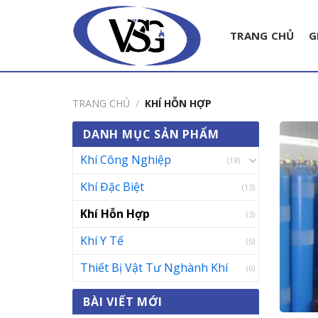
Skip
to
TRANG CHỦ
G
content
TRANG CHỦ
/
KHÍ HỖN HỢP
DANH MỤC SẢN PHẨM
Khí Công Nghiệp
(18)
Khí Đặc Biệt
(13)
Khí Hỗn Hợp
(3)
Khí Y Tế
(5)
Thiết Bị Vật Tư Nghành Khí
(6)
BÀI VIẾT MỚI